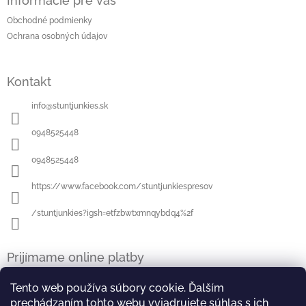
Informácie pre vás
p
ä
Obchodné podmienky
t
Ochrana osobných údajov
i
e
Kontakt
info
@
stuntjunkies.sk
0948525448
0948525448
https://www.facebook.com/stuntjunkiespresov
/stuntjunkies?igsh=etfzbwtxmnqybdq4%2f
Prijímame online platby
Tento web používa súbory cookie. Ďalším
prechádzaním tohto webu vyjadrujete súhlas s ich