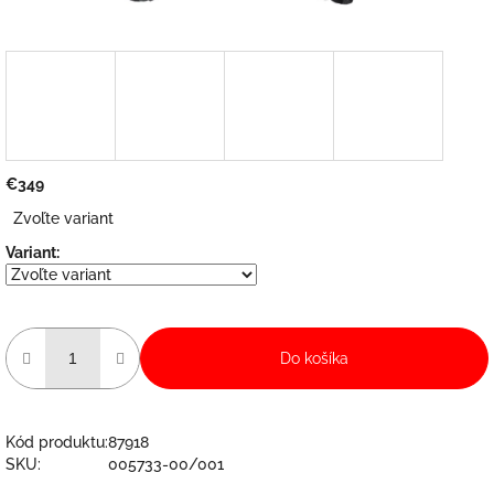
€349
Jednotková
Zvoľte variant
cena:
Variant:
Do košíka
Kód produktu:
87918
SKU:
005733-00/001