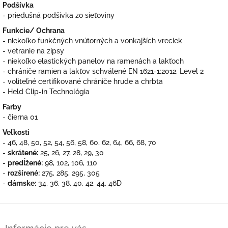
Podšívka
- priedušná podšívka zo sieťoviny
Funkcie/ Ochrana
- niekoľko funkčných vnútorných a vonkajších vreciek
- vetranie na zipsy
- niekoľko elastických panelov na ramenách a lakťoch
- chrániče ramien a lakťov schválené EN 1621-1:2012, Level 2
- voliteľné certifikované chrániče hrude a chrbta
- Held Clip-in Technológia
Farby
- čierna 01
Veľkosti
- 46, 48, 50, 52, 54, 56, 58, 60, 62, 64, 66, 68, 70
-
skrátené:
25, 26, 27, 28, 29, 30
-
predĺžené:
98, 102, 106, 110
-
rozšírené:
275, 285, 295, 305
-
dámske:
34, 36, 38, 40, 42, 44, 46D
Z
á