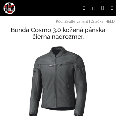
Prejsť
Nák
Hľadať
Prihlásen
na
obsah
koší
Kód:
Zvoľte variant
|
Značka:
HELD
Bunda Cosmo 3.0 kožená pánska
čierna nadrozmer.