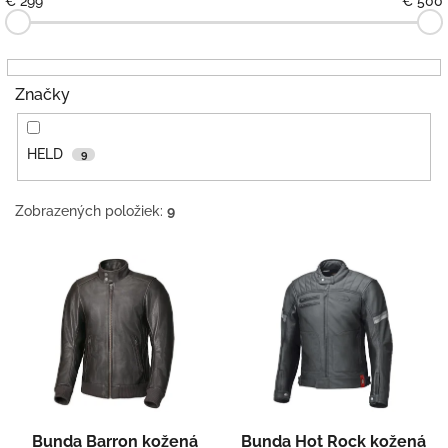
€
299
€
500
o
d
u
k
Značky
t
o
v
HELD
9
Zobrazených položiek:
9
V
ý
p
i
s
p
r
o
d
Bunda Barron kožená
Bunda Hot Rock kožená