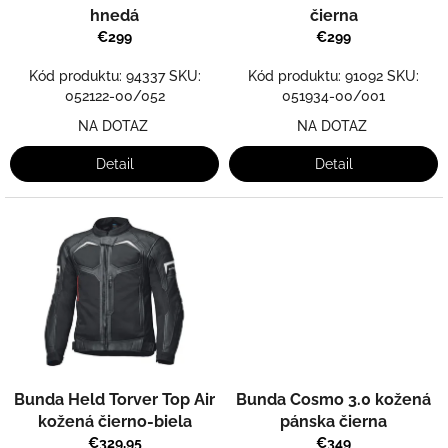
u
hnedá
čierna
k
€299
€299
t
o
Kód produktu: 94337 SKU:
Kód produktu: 91092 SKU:
v
052122-00/052
051934-00/001
NA DOTAZ
NA DOTAZ
Detail
Detail
Bunda Held Torver Top Air
Bunda Cosmo 3.0 kožená
kožená čierno-biela
pánska čierna
€329,95
€349