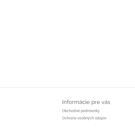
Z
á
Informácie pre vás
p
ä
Obchodné podmienky
t
Ochrana osobných údajov
i
e