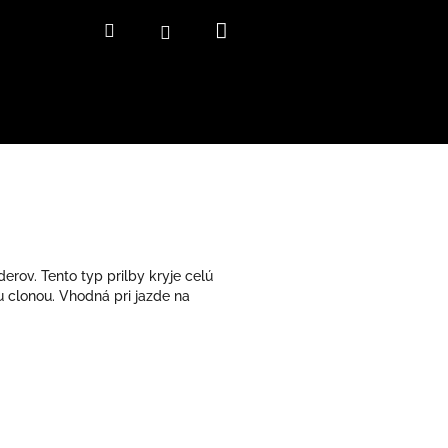
Nákupný
Hľadať
Prihlásenie
košík
derov. Tento typ prilby kryje celú
 clonou. Vhodná pri jazde na