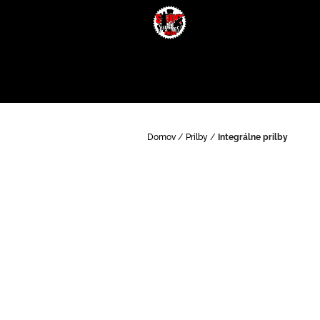
Prejsť
na
obsah
Domov
/
Prilby
/
Integrálne prilby
B
o
č
n
ý
p
a
n
e
l