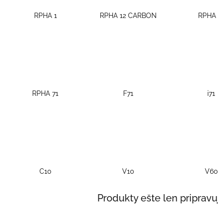
RPHA 1
RPHA 12 CARBON
RPHA 
RPHA 71
F71
i71
C10
V10
V60
Produkty ešte len priprav