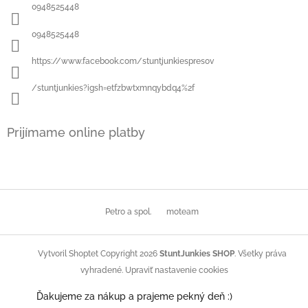
0948525448
0948525448
https://www.facebook.com/stuntjunkiespresov
/stuntjunkies?igsh=etfzbwtxmnqybdq4%2f
Prijímame online platby
Petro a spol.
moteam
Copyright 2026
StuntJunkies SHOP
. Všetky práva
Vytvoril Shoptet
vyhradené.
Upraviť nastavenie cookies
Ďakujeme za nákup a prajeme pekný deň :)