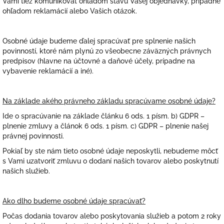
Vami tiež komunikovať ohľadom stavu Vašej objednávky, prípadne
ohľadom reklamácií alebo Vašich otázok.
Osobné údaje budeme ďalej spracúvať pre splnenie našich
povinností, ktoré nám plynú zo všeobecne záväzných právnych
predpisov (hlavne na účtovné a daňové účely, prípadne na
vybavenie reklamácií a iné).
Na základe akého právneho základu spracúvame osobné údaje?
Ide o spracúvanie na základe článku 6 ods. 1 písm. b) GDPR –
plnenie zmluvy a článok 6 ods. 1 písm. c) GDPR – plnenie našej
právnej povinnosti.
Pokiaľ by ste nám tieto osobné údaje neposkytli, nebudeme môcť
s Vami uzatvoriť zmluvu o dodaní našich tovarov alebo poskytnutí
našich služieb.
Ako dlho budeme osobné údaje spracúvať?
Počas dodania tovarov alebo poskytovania služieb a potom 2 roky