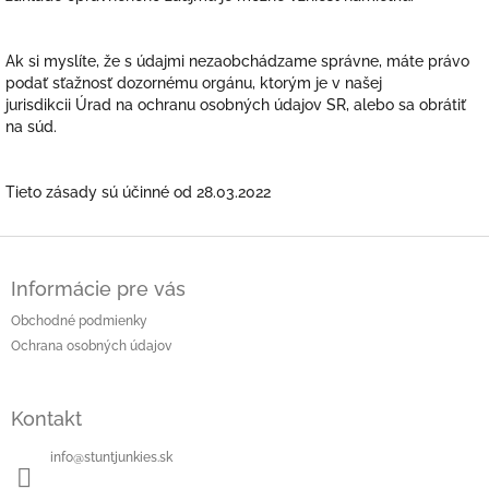
Ak si myslíte, že s údajmi nezaobchádzame správne, máte právo
podať sťažnosť dozornému orgánu, ktorým je v našej
jurisdikcii Úrad na ochranu osobných údajov SR, alebo sa obrátiť
na súd.
Tieto zásady sú účinné od 28.03.2022
Z
á
Informácie pre vás
p
ä
Obchodné podmienky
t
Ochrana osobných údajov
i
e
Kontakt
info
@
stuntjunkies.sk