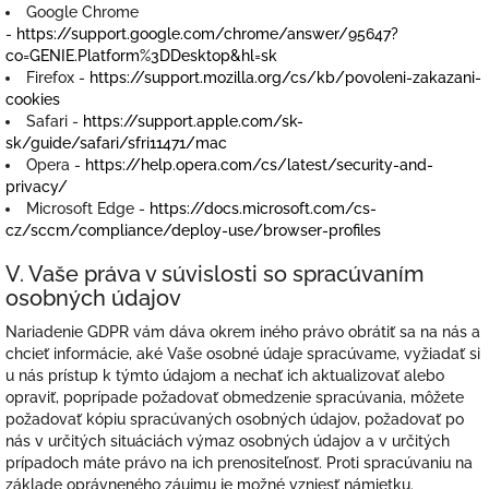
Google Chrome
-
https://support.google.com/chrome/answer/95647?
co=GENIE.Platform%3DDesktop&hl=sk
Firefox -
https://support.mozilla.org/cs/kb/povoleni-zakazani-
cookies
Safari -
https://support.apple.com/sk-
sk/guide/safari/sfri11471/mac
Opera -
https://help.opera.com/cs/latest/security-and-
privacy/
Microsoft Edge -
https://docs.microsoft.com/cs-
cz/sccm/compliance/deploy-use/browser-profiles
V. Vaše práva v súvislosti so spracúvaním
osobných údajov
Nariadenie GDPR vám dáva okrem iného právo obrátiť sa na nás a
chcieť informácie, aké Vaše osobné údaje spracúvame, vyžiadať si
u nás prístup k týmto údajom a nechať ich aktualizovať alebo
opraviť, poprípade požadovať obmedzenie spracúvania, môžete
požadovať kópiu spracúvaných osobných údajov, požadovať po
nás v určitých situáciách výmaz osobných údajov a v určitých
prípadoch máte právo na ich prenositeľnosť. Proti spracúvaniu na
základe oprávneného záujmu je možné vzniesť námietku.