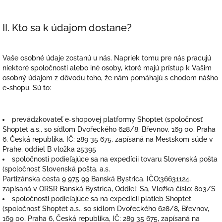
II. Kto sa k údajom dostane?
Vaše osobné údaje zostanú u nás. Napriek tomu pre nás pracujú
niektoré spoločnosti alebo iné osoby, ktoré majú prístup k Vašim
osobný údajom z dôvodu toho, že nám pomáhajú s chodom nášho
e-shopu. Sú to:
prevádzkovateľ e-shopovej platformy Shoptet (spoločnosť
Shoptet a.s., so sídlom Dvořeckého 628/8, Břevnov, 169 00, Praha
6, Česká republika, IČ: 289 35 675, zapísaná na Mestskom súde v
Prahe, oddiel B vložka 25395
spoločnosti podieľajúce sa na expedícii tovaru Slovenská pošta
(spoločnosť
Slovenská pošta, a.s.
Partizánska cesta 9 975 99 Banská Bystrica,
IČO
:
36631124,
zapísaná v ORSR Banská Bystrica, Oddiel: Sa, Vložka číslo: 803/S
spoločnosti podieľajúce sa na expedícii platieb
Shoptet
(spoločnosť Shoptet a.s., so sídlom Dvořeckého 628/8, Břevnov,
169 00, Praha 6, Česká republika, IČ: 289 35 675, zapísaná na