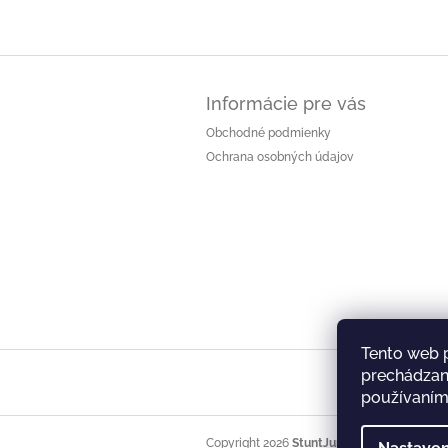
Z
á
Informácie pre vás
p
ä
Obchodné podmienky
t
Ochrana osobných údajov
i
e
Tento web 
prechádzaní
používaním.
Copyright 2026
StuntJunkies SHOP
. Všetky