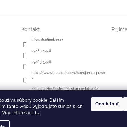
Kontakt
Prijím
info
@
stuntjunkies.sk
0948525448
0948525448
https://www.facebook.com/stuntjunkiespreso
v
/stuntjunkies?igsh=etfzbwtxmnqybdq4%2f
používa súbory cookie. Ďalším
Odmietnuť
m tohto webu vyjadrujete súhlas s ich
Petro a spol.
moteam
 Viac informácií
tu
.
 práva vyhradené.
Upraviť nastavenie cookies