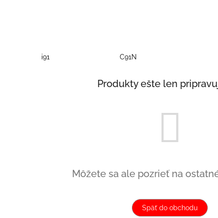
i91
C91N
Produkty ešte len priprav
Môžete sa ale pozrieť na ostatné
Späť do obchodu