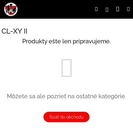
Prejsť
Nák
Hľadať
Prihlásen
na
obsah
koší
CL-XY II
Produkty ešte len pripravujeme.
Môžete sa ale pozrieť na ostatné kategórie.
Späť do obchodu