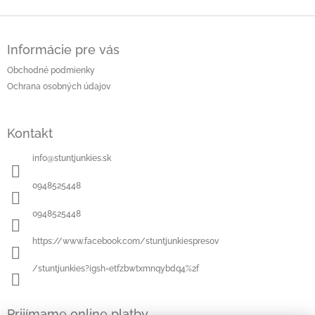
Z
á
Informácie pre vás
p
ä
Obchodné podmienky
t
Ochrana osobných údajov
i
e
Kontakt
info
@
stuntjunkies.sk
0948525448
0948525448
https://www.facebook.com/stuntjunkiespresov
/stuntjunkies?igsh=etfzbwtxmnqybdq4%2f
Prijímame online platby