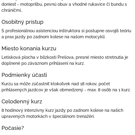
doniesť - motoprilbu, pevnú obuv a vhodné rukavice či bundu s
chráničmi..
Osobitný prístup
S profesionálnou asistenciou inštruktora si postupne osvojíš teóriu
a prax jazdy po zadnom kolese na našom motocykli.
Miesto konania kurzu
Letisková plocha v blízkosti Prešova, presné miesto stretnutia je
doplnené po záväznom prihlásení na kurz.
Podmienky účasti
Kurzu sa môže zúčastniť ktokoľvek nad 18 rokov, počet
prihlásených jazdcov je však obmedzený - max. 8 osôb na 1 kurz.
Celodenný kurz
8 hodinový intenzívny kurz jazdy po zadnom kolese na našich
upravených motorkách v špeciálnom trenažéri.
Počasie?