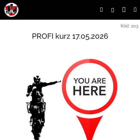
Prejsť
Nák
Hľadať
Prihlásen
na
obsah
koší
Kód:
203
PROFI kurz 17.05.2026