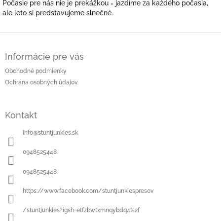
Počasie pre nás nie je prekážkou = jazdíme za každého počasia,
ale leto si predstavujeme slnečné.
Z
á
Informácie pre vás
p
ä
Obchodné podmienky
t
Ochrana osobných údajov
i
e
Kontakt
info
@
stuntjunkies.sk
0948525448
0948525448
https://www.facebook.com/stuntjunkiespresov
/stuntjunkies?igsh=etfzbwtxmnqybdq4%2f