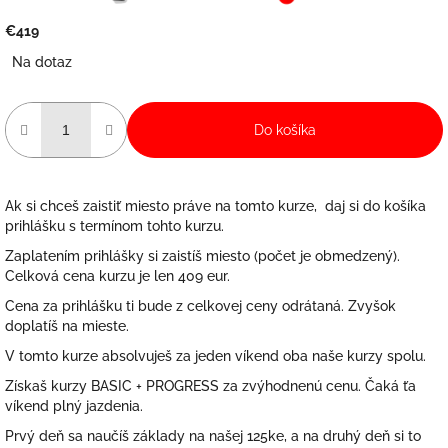
€419
Jednotková
Na dotaz
cena:
Do košíka
Ak si chceš zaistiť miesto práve na tomto kurze, daj si do košíka
prihlášku s termínom tohto kurzu.
Zaplatením prihlášky si zaistíš miesto (počet je obmedzený).
Celková cena kurzu je len 409 eur.
Cena za prihlášku ti bude z celkovej ceny odrátaná. Zvyšok
doplatíš na mieste.
V tomto kurze absolvuješ za jeden víkend oba naše kurzy spolu.
Získaš kurzy BASIC + PROGRESS za zvýhodnenú cenu. Čaká ťa
víkend plný jazdenia.
Prvý deň sa naučíš základy na našej 125ke, a na druhý deň si to