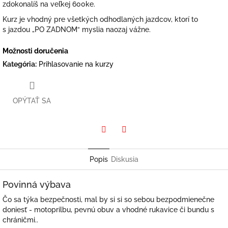
zdokonalíš na veľkej 600ke.
Kurz je vhodný pre všetkých odhodlaných jazdcov, ktorí to
s jazdou „PO ZADNOM“ myslia naozaj vážne.
Možnosti doručenia
Kategória
:
Prihlasovanie na kurzy
OPÝTAŤ SA
Twitter
Facebook
Popis
Diskusia
Povinná výbava
Čo sa týka bezpečnosti, mal by si si so sebou bezpodmienečne
doniesť - motoprilbu, pevnú obuv a vhodné rukavice či bundu s
chráničmi..