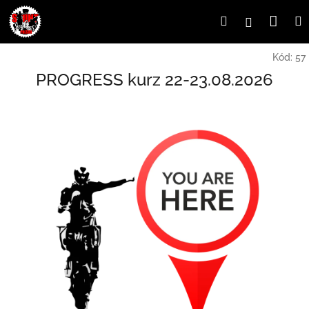
Prejsť
Nák
Hľadať
Prihlásen
na
obsah
koší
Kód:
57
PROGRESS kurz 22-23.08.2026