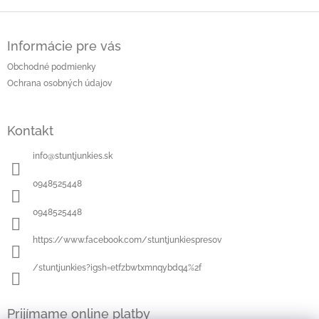
Z
á
Informácie pre vás
p
ä
Obchodné podmienky
t
Ochrana osobných údajov
i
e
Kontakt
info
@
stuntjunkies.sk
0948525448
0948525448
https://www.facebook.com/stuntjunkiespresov
/stuntjunkies?igsh=etfzbwtxmnqybdq4%2f
Prijímame online platby