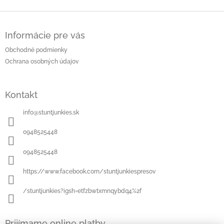
Z
á
Informácie pre vás
p
ä
Obchodné podmienky
t
Ochrana osobných údajov
i
e
Kontakt
info
@
stuntjunkies.sk
0948525448
0948525448
https://www.facebook.com/stuntjunkiespresov
/stuntjunkies?igsh=etfzbwtxmnqybdq4%2f
Prijímame online platby