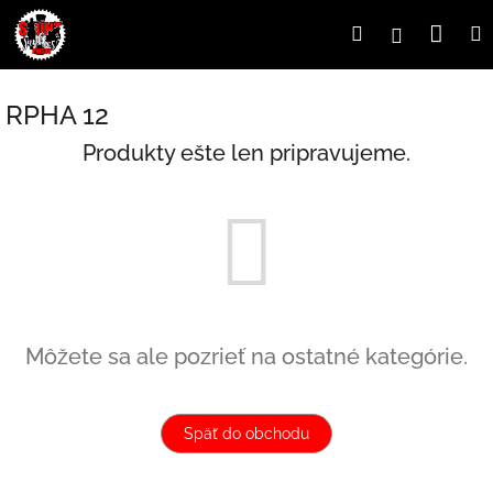
Prejsť
Nák
Hľadať
Prihlásen
na
obsah
koší
RPHA 12
Produkty ešte len pripravujeme.
Môžete sa ale pozrieť na ostatné kategórie.
Späť do obchodu