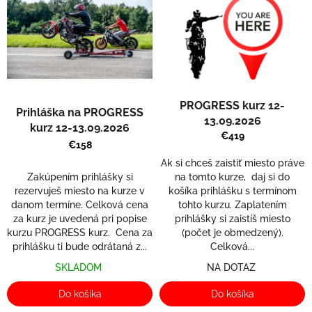
p
r
i
o
s
d
p
u
r
k
o
t
d
o
PROGRESS kurz 12-
Prihláška na PROGRESS
u
v
13.09.2026
kurz 12-13.09.2026
k
€419
t
€158
o
Ak si chceš zaistiť miesto práve
v
Zakúpením prihlášky si
na tomto kurze, daj si do
rezervuješ miesto na kurze v
košíka prihlášku s termínom
danom termíne. Celková cena
tohto kurzu. Zaplatením
za kurz je uvedená pri popise
prihlášky si zaistíš miesto
kurzu PROGRESS kurz. Cena za
(počet je obmedzený).
prihlášku ti bude odrátaná z...
Celková...
SKLADOM
NA DOTAZ
Do košíka
Do košíka