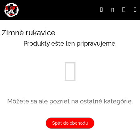
Prejsť
Nák
Hľadať
Prihlásen
na
obsah
koší
Zimné rukavice
Produkty ešte len pripravujeme.
Môžete sa ale pozrieť na ostatné kategórie.
Späť do obchodu