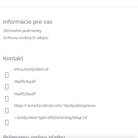
Z
á
Informácie pre vás
p
ä
Obchodné podmienky
t
Ochrana osobných údajov
i
e
Kontakt
info
@
stuntjunkies.sk
0948525448
0948525448
https://www.facebook.com/stuntjunkiespresov
/stuntjunkies?igsh=etfzbwtxmnqybdq4%2f
Prijímame online platby